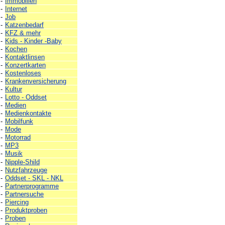
-
Immobilien
-
Internet
-
Job
-
Katzenbedarf
-
KFZ & mehr
-
Kids - Kinder -Baby
-
Kochen
-
Kontaktlinsen
-
Konzertkarten
-
Kostenloses
-
Krankenversicherung
-
Kultur
-
Lotto - Oddset
-
Medien
-
Medienkontakte
-
Mobilfunk
-
Mode
-
Motorrad
-
MP3
-
Musik
-
Nipple-Shild
-
Nutzfahrzeuge
-
Oddset - SKL - NKL
-
Partnerprogramme
-
Partnersuche
-
Piercing
-
Produktproben
-
Proben