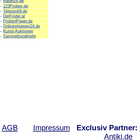
-
Raten24.de
-
123Proben.de
-
Telesex69.de
-
DerFinder.at
-
ProbenPower.de
-
Onlineshoppen24.de
-
Kunst-Auktionen
-
Sammelnundmehr
AGB
Impressum
Exclusiv Partner:
Antiki.de