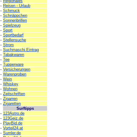
-
Regionales
-
Reisen - Urlaub
-
Schmuck
-
Schnäppchen
-
Sonnenbrillen
-
Spielzeug
-
Sport
-
Sportbedarf
-
Stellensuche
-
Strom
-
Suchmaschi.Eintrag
-
Tabakwaren
-
Tee
-
Tupperware
-
Versicherungen
-
Warenproben
-
Wein
-
Whiskey
-
Wohnen
-
Zeitschriften
-
Zigarren
-
Zigaretten
Surftipps
-
123Astro.de
-
123Geiz.de
-
PlayBid.de
-
Vorteil24.at
-
Sumler.de