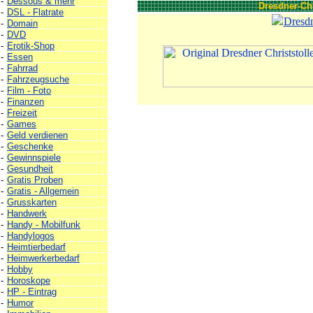
-
Dessous & mehr
Dresdner-Chr
-
DSL - Flatrate
Dresdn
-
Domain
-
DVD
-
Erotik-Shop
-
Essen
-
Fahrrad
-
Fahrzeugsuche
-
Film - Foto
-
Finanzen
-
Freizeit
-
Games
-
Geld verdienen
-
Geschenke
-
Gewinnspiele
-
Gesundheit
-
Gratis Proben
-
Gratis - Allgemein
-
Grusskarten
-
Handwerk
-
Handy - Mobilfunk
-
Handylogos
-
Heimtierbedarf
-
Heimwerkerbedarf
-
Hobby
-
Horoskope
-
HP - Eintrag
-
Humor