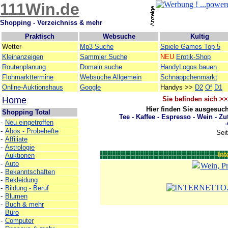
111Win.de
Shopping - Verzeichniss & mehr
Praktisch
Websuche
Kultig
Wetter
Mp3 Suche
Spiele Games Top 5
Kleinanzeigen
Sammler Suche
NEU
Erotik-Shop
Routenplanung
Domain suche
HandyLogos bauen
Flohmarkttermine
Websuche Allgemein
Schnäppchenmarkt
Online-Auktionshaus
Google
Handys >>
D2
O²
D1
Home
Sie befinden sich >
Hier finden Sie ausgesuc
Shopping Total
Tee - Kaffee - Espresso - Wein - Z
-
Neu eingetroffen
-
-
Abos - Probehefte
Sei
-
Affiliate
-
Astrologie
Int
-
Auktionen
-
Auto
Wein, Pr
-
Bekanntschaften
-
Bekleidung
-
Bildung - Beruf
-
Blumen
-
Buch & mehr
-
Büro
-
Computer