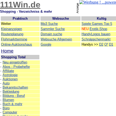
111Win.de
Shopping - Verzeichniss & mehr
Praktisch
Websuche
Kultig
Wetter
Mp3 Suche
Spiele Games Top 5
Kleinanzeigen
Sammler Suche
NEU
Erotik-Shop
Routenplanung
Domain suche
HandyLogos bauen
Flohmarkttermine
Websuche Allgemein
Schnäppchenmarkt
Online-Auktionshaus
Google
Handys >>
D2
O²
D1
Home
Shopping Total
-
Neu eingetroffen
-
Abos - Probehefte
-
Affiliate
-
Astrologie
-
Auktionen
-
Auto
-
Bekanntschaften
-
Bekleidung
-
Bildung - Beruf
-
Blumen
-
Buch & mehr
-
Büro
-
Computer