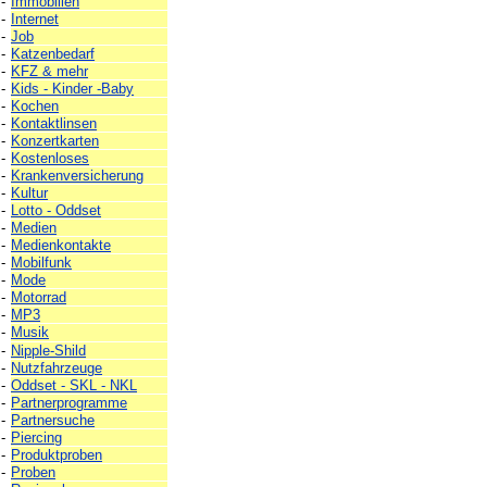
-
Immobilien
-
Internet
-
Job
-
Katzenbedarf
-
KFZ & mehr
-
Kids - Kinder -Baby
-
Kochen
-
Kontaktlinsen
-
Konzertkarten
-
Kostenloses
-
Krankenversicherung
-
Kultur
-
Lotto - Oddset
-
Medien
-
Medienkontakte
-
Mobilfunk
-
Mode
-
Motorrad
-
MP3
-
Musik
-
Nipple-Shild
-
Nutzfahrzeuge
-
Oddset - SKL - NKL
-
Partnerprogramme
-
Partnersuche
-
Piercing
-
Produktproben
-
Proben