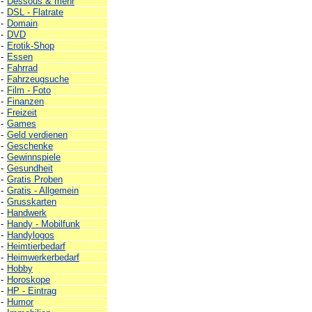
-
Dessous & mehr
-
DSL - Flatrate
-
Domain
-
DVD
-
Erotik-Shop
-
Essen
-
Fahrrad
-
Fahrzeugsuche
-
Film - Foto
-
Finanzen
-
Freizeit
-
Games
-
Geld verdienen
-
Geschenke
-
Gewinnspiele
-
Gesundheit
-
Gratis Proben
-
Gratis - Allgemein
-
Grusskarten
-
Handwerk
-
Handy - Mobilfunk
-
Handylogos
-
Heimtierbedarf
-
Heimwerkerbedarf
-
Hobby
-
Horoskope
-
HP - Eintrag
-
Humor