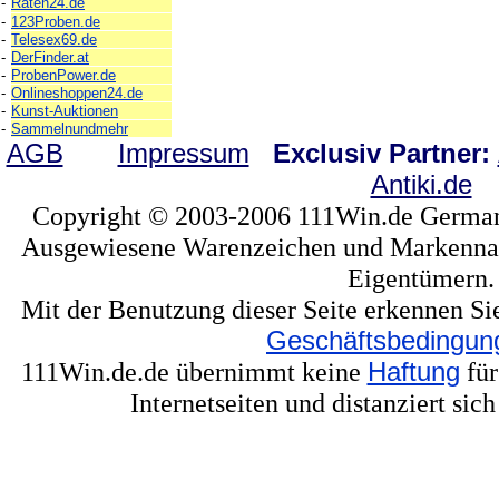
-
Raten24.de
-
123Proben.de
-
Telesex69.de
-
DerFinder.at
-
ProbenPower.de
-
Onlineshoppen24.de
-
Kunst-Auktionen
-
Sammelnundmehr
AGB
Impressum
Exclusiv Partner:
Antiki.de
Copyright © 2003-2006 111Win.de Germany
Ausgewiesene Warenzeichen und Markennam
Eigentümern.
Mit der Benutzung dieser Seite erkennen Si
Geschäftsbedingun
111Win.de.de übernimmt keine
Haftung
für
Internetseiten und distanziert sic