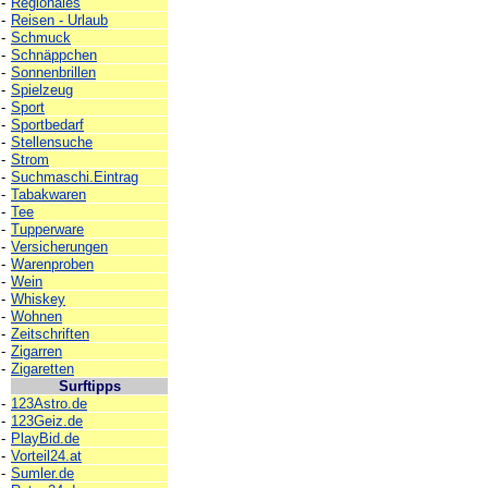
-
Regionales
-
Reisen - Urlaub
-
Schmuck
-
Schnäppchen
-
Sonnenbrillen
-
Spielzeug
-
Sport
-
Sportbedarf
-
Stellensuche
-
Strom
-
Suchmaschi.Eintrag
-
Tabakwaren
-
Tee
-
Tupperware
-
Versicherungen
-
Warenproben
-
Wein
-
Whiskey
-
Wohnen
-
Zeitschriften
-
Zigarren
-
Zigaretten
Surftipps
-
123Astro.de
-
123Geiz.de
-
PlayBid.de
-
Vorteil24.at
-
Sumler.de