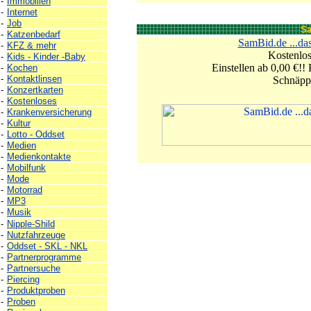
-
Immobilien
-
Internet
-
Job
S
-
Katzenbedarf
SamBid.de ...da
-
KFZ & mehr
Kostenlo
-
Kids - Kinder -Baby
Einstellen ab 0,00 €!!
-
Kochen
-
Kontaktlinsen
Schnäpp
-
Konzertkarten
-
Kostenloses
-
Krankenversicherung
-
Kultur
-
Lotto - Oddset
-
Medien
-
Medienkontakte
-
Mobilfunk
-
Mode
-
Motorrad
-
MP3
-
Musik
-
Nipple-Shild
-
Nutzfahrzeuge
-
Oddset - SKL - NKL
-
Partnerprogramme
-
Partnersuche
-
Piercing
-
Produktproben
-
Proben