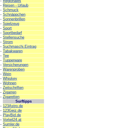
-
Regionales
-
Reisen - Urlaub
-
Schmuck
-
Schnäppchen
-
Sonnenbrillen
-
Spielzeug
-
Sport
-
Sportbedarf
-
Stellensuche
-
Strom
-
Suchmaschi.Eintrag
-
Tabakwaren
-
Tee
-
Tupperware
-
Versicherungen
-
Warenproben
-
Wein
-
Whiskey
-
Wohnen
-
Zeitschriften
-
Zigarren
-
Zigaretten
Surftipps
-
123Astro.de
-
123Geiz.de
-
PlayBid.de
-
Vorteil24.at
-
Sumler.de