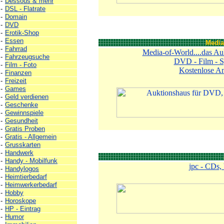
-
Dessous & mehr
-
DSL - Flatrate
-
Domain
-
DVD
-
Erotik-Shop
-
Essen
Media
-
Fahrrad
Media-of-World....das Au
-
Fahrzeugsuche
DVD - Film - S
-
Film - Foto
Kostenlose A
-
Finanzen
-
Freizeit
-
Games
-
Geld verdienen
-
Geschenke
-
Gewinnspiele
-
Gesundheit
-
Gratis Proben
-
Gratis - Allgemein
-
Grusskarten
-
Handwerk
-
Handy - Mobilfunk
jpc - CDs,
-
Handylogos
-
Heimtierbedarf
-
Heimwerkerbedarf
-
Hobby
-
Horoskope
-
HP - Eintrag
-
Humor