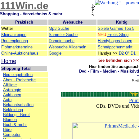
111Win.de
Shopping - Verzeichniss & mehr
Praktisch
Websuche
Kultig
Wetter
Mp3 Suche
Spiele Games Top 5
Kleinanzeigen
Sammler Suche
NEU
Erotik-Shop
Routenplanung
Domain suche
HandyLogos bauen
Flohmarkttermine
Websuche Allgemein
Schnäppchenmarkt
Online-Auktionshaus
Google
Handys >>
D2
O²
D1
Home
Sie befinden sich >
Hier finden Sie ausgesuc
Shopping Total
Dvd - Film - Medien - Musikdvd
-
Neu eingetroffen
-
-
Abos - Probehefte
Sei
-
Affiliate
-
Astrologie
Prim
-
Auktionen
-
Auto
Prim
-
Bekanntschaften
CDs, DVDs und Video
-
Bekleidung
-
Bildung - Beruf
-
Blumen
-
Buch & mehr
-
Büro
-
Computer