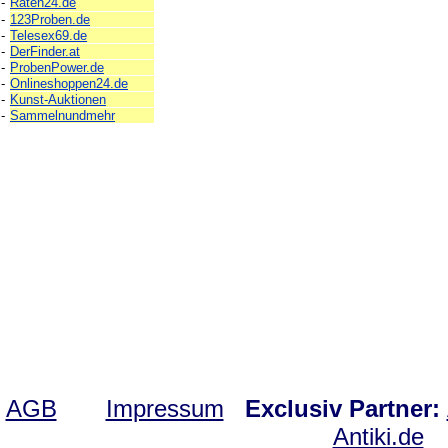
-
Raten24.de
-
123Proben.de
-
Telesex69.de
-
DerFinder.at
-
ProbenPower.de
-
Onlineshoppen24.de
-
Kunst-Auktionen
-
Sammelnundmehr
AGB
Impressum
Exclusiv Partner:
Antiki.de