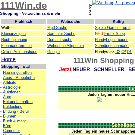
111Win.de
Shopping - Verzeichniss & mehr
Praktisch
Websuche
Kultig
Wetter
Mp3 Suche
Spiele Games Top 5
Kleinanzeigen
Sammler Suche
NEU
Erotik-Shop
Routenplanung
Domain suche
HandyLogos bauen
Flohmarkttermine
Websuche Allgemein
Schnäppchenmarkt
Online-Auktionshaus
Google
Handys >>
D2
O²
D1
Home
111Win Shopping 
Shopping Total
Jetzt
NEUER - SCHNELLER - BE
-
Neu eingetroffen
-
Abos - Probehefte
-
Affiliate
-
Astrologie
Ta
-
Auktionen
Jeden Tag ein neuer Hit.
-
Auto
-
Bekanntschaften
-
Bekleidung
-
Bildung - Beruf
-
Blumen
-
Buch & mehr
Schnäppc
-
Büro
-
Computer
Jeden Tag ein neues Schnäppche