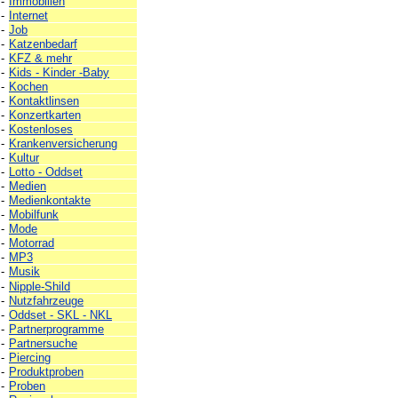
-
Immobilien
-
Internet
-
Job
-
Katzenbedarf
-
KFZ & mehr
-
Kids - Kinder -Baby
-
Kochen
-
Kontaktlinsen
-
Konzertkarten
-
Kostenloses
-
Krankenversicherung
-
Kultur
-
Lotto - Oddset
-
Medien
-
Medienkontakte
-
Mobilfunk
-
Mode
-
Motorrad
-
MP3
-
Musik
-
Nipple-Shild
-
Nutzfahrzeuge
-
Oddset - SKL - NKL
-
Partnerprogramme
-
Partnersuche
-
Piercing
-
Produktproben
-
Proben