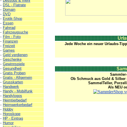
-
Dessous & mehr
-
DSL - Flatrate
-
Domain
-
DVD
-
Erotik-Shop
-
Essen
-
Fahrrad
-
Fahrzeugsuche
-
Film - Foto
Urla
-
Finanzen
Jede Woche ein neuer Urlaubs-Tip
-
Freizeit
-
Games
-
Geld verdienen
-
Geschenke
-
Gewinnspiele
-
Gesundheit
Samm
-
Gratis Proben
Sammler-A
-
Gratis - Allgemein
Ob Schmuck aus Gold & Silber
-
Grusskarten
SammelTeller, Porzell
-
Handwerk
Als NEU od
-
Handy - Mobilfunk
-
Handylogos
-
Heimtierbedarf
-
Heimwerkerbedarf
-
Hobby
-
Horoskope
-
HP - Eintrag
-
Humor