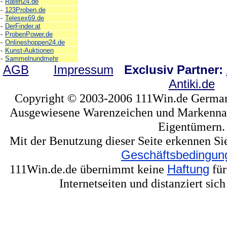
-
Raten24.de
-
123Proben.de
-
Telesex69.de
-
DerFinder.at
-
ProbenPower.de
-
Onlineshoppen24.de
-
Kunst-Auktionen
-
Sammelnundmehr
AGB
Impressum
Exclusiv Partner:
Antiki.de
Copyright © 2003-2006 111Win.de Germany
Ausgewiesene Warenzeichen und Markennam
Eigentümern.
Mit der Benutzung dieser Seite erkennen Si
Geschäftsbedingun
111Win.de.de übernimmt keine
Haftung
für
Internetseiten und distanziert sic